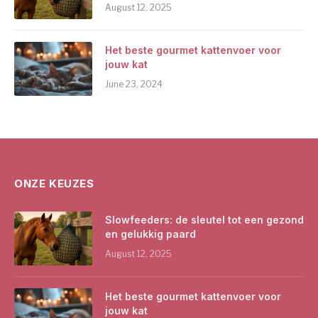
August 12, 2025
Het beste gourmet kattenvoer voor
jouw kat
June 23, 2024
ONZE KEUZES
Slowfeeders: de sleutel tot een gezond
en gelukkig paard
August 12, 2025
Het beste gourmet kattenvoer voor
jouw kat