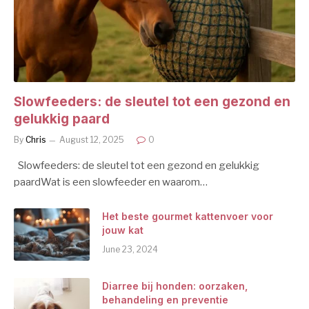
Slowfeeders: de sleutel tot een gezond en
gelukkig paard
By
Chris
August 12, 2025
0
Slowfeeders: de sleutel tot een gezond en gelukkig
paardWat is een slowfeeder en waarom…
Het beste gourmet kattenvoer voor
jouw kat
June 23, 2024
Diarree bij honden: oorzaken,
behandeling en preventie