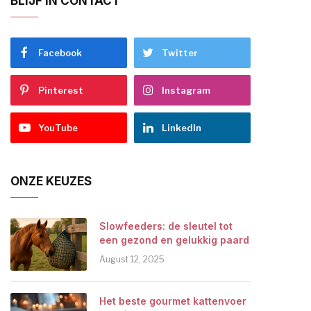
BLIJF IN CONTACT
Facebook
Twitter
Pinterest
Instagram
YouTube
LinkedIn
ONZE KEUZES
Slowfeeders: de sleutel tot
een gezond en gelukkig paard
August 12, 2025
Het beste gourmet kattenvoer