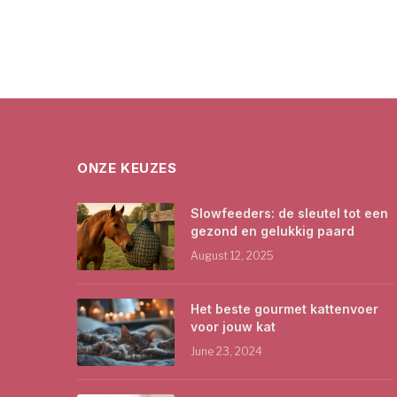
ONZE KEUZES
Slowfeeders: de sleutel tot een
gezond en gelukkig paard
August 12, 2025
Het beste gourmet kattenvoer
voor jouw kat
June 23, 2024